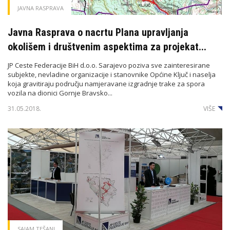
JAVNA RASPRAVA
Javna Rasprava o nacrtu Plana upravljanja
okolišem i društvenim aspektima za projekat...
JP Ceste Federacije BiH d.o.o. Sarajevo poziva sve zainteresirane
subjekte, nevladine organizacije i stanovnike Općine Ključ i naselja
koja gravitiraju području namjeravane izgradnje trake za spora
vozila na dionici Gornje Bravsko...
31.05.2018.
VIŠE
SAJAM TEŠANJ