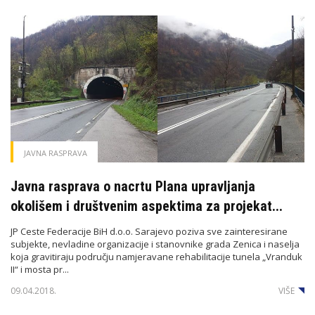
JAVNA RASPRAVA
Javna rasprava o nacrtu Plana upravljanja
okolišem i društvenim aspektima za projekat...
JP Ceste Federacije BiH d.o.o. Sarajevo poziva sve zainteresirane
subjekte, nevladine organizacije i stanovnike grada Zenica i naselja
koja gravitiraju području namjeravane rehabilitacije tunela „Vranduk
II“ i mosta pr...
09.04.2018.
VIŠE