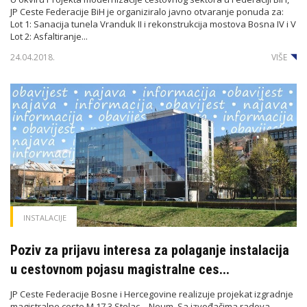
JP Ceste Federacije BiH je organiziralo javno otvaranje ponuda za:
Lot 1: Sanacija tunela Vranduk II i rekonstrukcija mostova Bosna IV i V
Lot 2: Asfaltiranje...
24.04.2018.
VIŠE
INSTALACIJE
Poziv za prijavu interesa za polaganje instalacija
u cestovnom pojasu magistralne ces...
JP Ceste Federacije Bosne i Hercegovine realizuje projekat izgradnje
magistralne ceste M 17.3 Stolac – Neum. Sa izvođačima radova