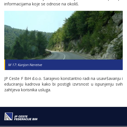
informacijama koje se odnose na okoliš.
M 17: Kanjon Neretve
JP Ceste F BiH
d.o.o. Sarajevo
konstantno radi na usavršavanju i
educiranju kadrova kako bi postigli izvrsnost u ispunjenju svih
zahtjeva korisnika usluga.