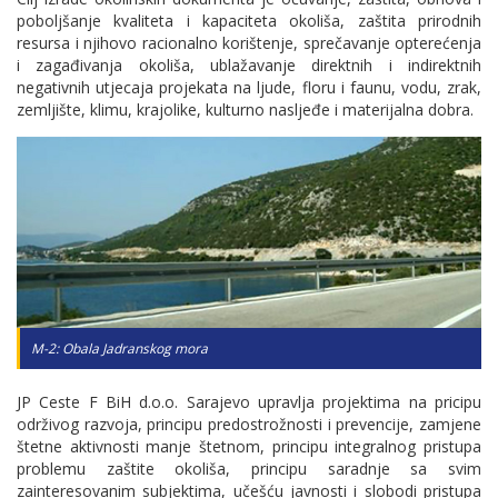
poboljšanje kvaliteta i kapaciteta okoliša, zaštita prirodnih
resursa i njihovo racionalno korištenje, sprečavanje opterećenja
i zagađivanja okoliša, ublažavanje direktnih i indirektnih
negativnih utjecaja projekata na ljude, floru i faunu, vodu, zrak,
zemljište, klimu, krajolike, kulturno nasljeđe i materijalna dobra.
M-2: Obala Jadranskog mora
JP Ceste F BiH
d.o.o. Sarajevo
upravlja projektima na pricipu
održivog razvoja, principu predostrožnosti i prevencije, zamjene
štetne aktivnosti manje štetnom, principu integralnog pristupa
problemu zaštite okoliša, principu saradnje sa svim
zainteresovanim subjektima, učešću javnosti i slobodi pristupa