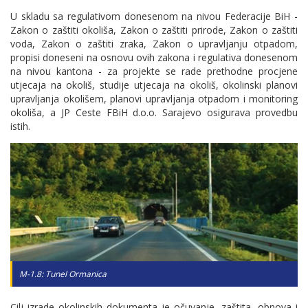
U skladu sa regulativom donesenom na nivou Federacije BiH -
Zakon o zaštiti okoliša, Zakon o zaštiti prirode, Zakon o zaštiti
voda, Zakon o zaštiti zraka, Zakon o upravljanju otpadom,
propisi doneseni na osnovu ovih zakona i regulativa donesenom
na nivou kantona - za projekte se rade prethodne procjene
utjecaja na okoliš, studije utjecaja na okoliš, okolinski planovi
upravljanja okolišem, planovi upravljanja otpadom i monitoring
okoliša, a JP Ceste FBiH d.o.o. Sarajevo osigurava provedbu
istih.
M-1.8: Tunel Ormanica
Cilj izrade okolinskih dokumenta je očuvanje, zaštita, obnova i