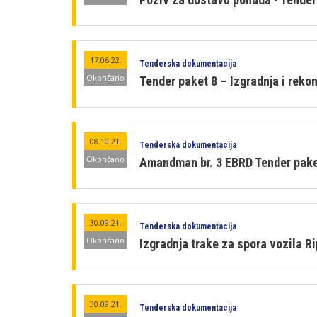
17.06.22.
Tenderska dokumentacija
Okončano
Tender paket 8 – Izgradnja i rekon
08.10.21.
Tenderska dokumentacija
Okončano
Amandman br. 3 EBRD Tender paket
30.09.21.
Tenderska dokumentacija
Okončano
Izgradnja trake za spora vozila R
30.09.21.
Tenderska dokumentacija