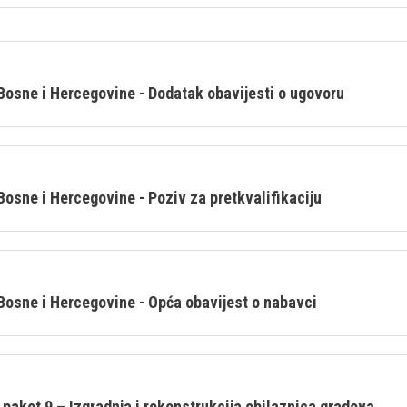
Bosne i Hercegovine - Dodatak obavijesti o ugovoru
Bosne i Hercegovine - Poziv za pretkvalifikaciju
Bosne i Hercegovine - Opća obavijest o nabavci
paket 9 – Izgradnja i rekonstrukcija obilaznica gradova