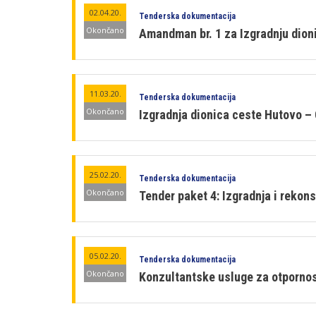
02.04.20.
Tenderska dokumentacija
Okončano
Amandman br. 1 za Izgradnju dioni
11.03.20.
Tenderska dokumentacija
Okončano
Izgradnja dionica ceste Hutovo – 
25.02.20.
Tenderska dokumentacija
Okončano
Tender paket 4: Izgradnja i rekon
05.02.20.
Tenderska dokumentacija
Okončano
Konzultantske usluge za otpornos