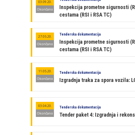
03.09.20.
Inspekcija prometne sigurnosti (R
Okončano
cestama (RSI i RSA TC)
Tenderska dokumentacija
27.05.20.
Inspekcija prometne sigurnosti (R
Okončano
cestama (RSI i RSA TC)
11.05.20.
Tenderska dokumentacija
Okončano
Izgradnja traka za spora vozila: L
03.04.20.
Tenderska dokumentacija
Okončano
Tender paket 4: Izgradnja i rekons