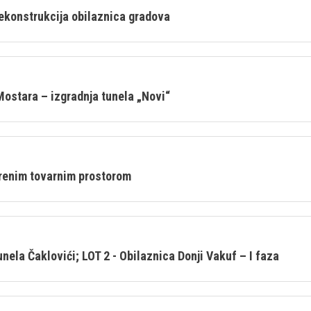
rekonstrukcija obilaznica gradova
Mostara – izgradnja tunela „Novi“
renim tovarnim prostorom
unela Čaklovići; LOT 2 - Obilaznica Donji Vakuf – I faza