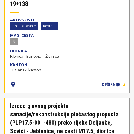
19+138
AKTIVNOSTI
Projektovanje
Revizija
MAG. CESTA
N
DIONICA
Ribnica - Banovići – Živinice
KANTON
Tuzlanski kanton
OPŠIRNIJE
Izrada glavnog projekta
sanacije/rekonstrukcije pločastog propusta
(PLP17.5-001-480) preko rijeke Doljanke,
Sovići - Jablanica, na cesti M17.5, dionica