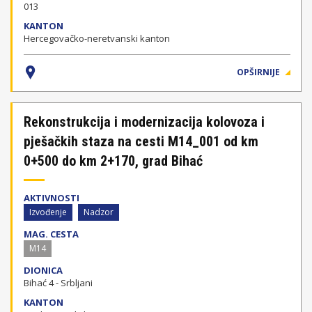
013
KANTON
Hercegovačko-neretvanski kanton
OPŠIRNIJE
Rekonstrukcija i modernizacija kolovoza i
pješačkih staza na cesti M14_001 od km
0+500 do km 2+170, grad Bihać
AKTIVNOSTI
Izvođenje
Nadzor
MAG. CESTA
M14
DIONICA
Bihać 4 - Srbljani
KANTON