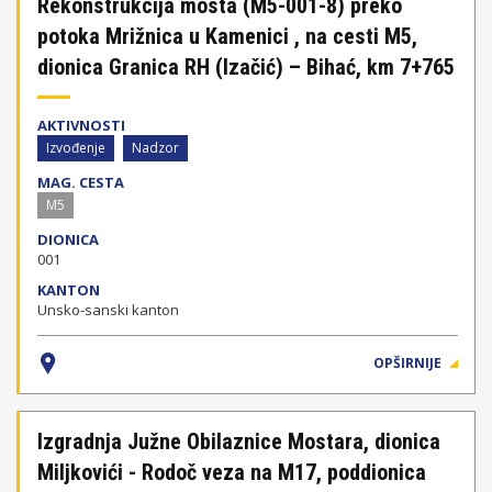
Rekonstrukcija mosta (M5-001-8) preko
potoka Mrižnica u Kamenici , na cesti M5,
dionica Granica RH (Izačić) – Bihać, km 7+765
AKTIVNOSTI
Izvođenje
Nadzor
MAG. CESTA
M5
DIONICA
001
KANTON
Unsko-sanski kanton
OPŠIRNIJE
Izgradnja Južne Obilaznice Mostara, dionica
Miljkovići - Rodoč veza na M17, poddionica