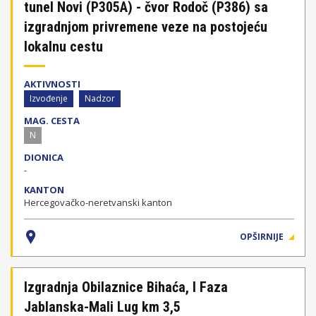
tunel Novi (P305A) - čvor Rodoč (P386) sa
izgradnjom privremene veze na postojeću
lokalnu cestu
AKTIVNOSTI
Izvođenje
Nadzor
MAG. CESTA
N
DIONICA
-
KANTON
Hercegovačko-neretvanski kanton
OPŠIRNIJE
Izgradnja Obilaznice Bihaća, I Faza
Jablanska-Mali Lug km 3,5