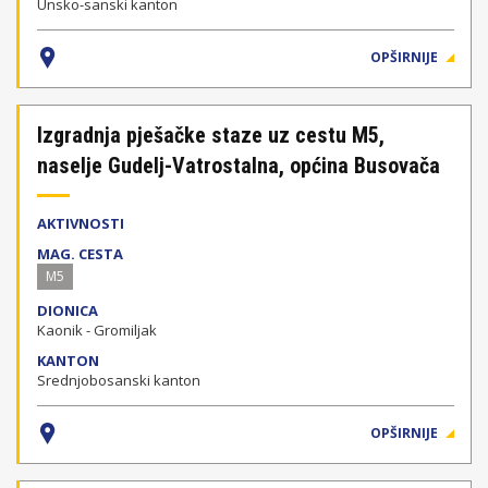
Unsko-sanski kanton
OPŠIRNIJE
Izgradnja pješačke staze uz cestu M5,
naselje Gudelj-Vatrostalna, općina Busovača
AKTIVNOSTI
MAG. CESTA
M5
DIONICA
Kaonik - Gromiljak
KANTON
Srednjobosanski kanton
OPŠIRNIJE