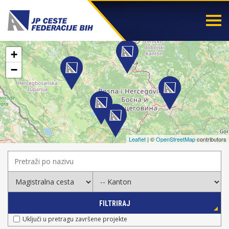
Togg
navi
+
−
Leaflet
| ©
OpenStreetMap
contributors
FILTRIRAJ
Uključi u pretragu završene projekte