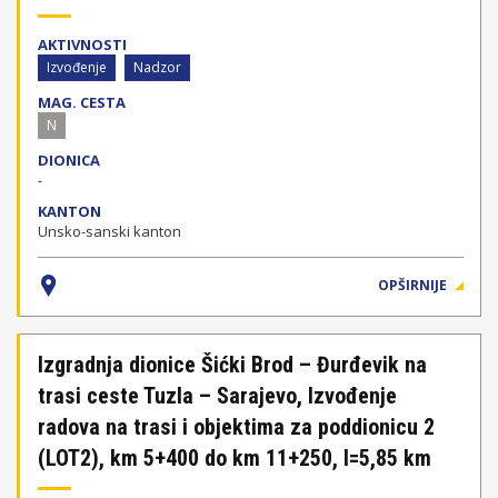
AKTIVNOSTI
Izvođenje
Nadzor
MAG. CESTA
N
DIONICA
-
KANTON
Unsko-sanski kanton
OPŠIRNIJE
Izgradnja dionice Šićki Brod – Đurđevik na
trasi ceste Tuzla – Sarajevo, Izvođenje
radova na trasi i objektima za poddionicu 2
(LOT2), km 5+400 do km 11+250, l=5,85 km