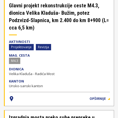
Glavni projekt rekonstrukcije ceste M4.3,
dionica Velika Kladuša- Bužim, potez
Podzvizd-Slapnica, km 2.400 do km 8+900 (L=
cca 6,5 km)
AKTIVNOSTI
Projektovanje
Revizija
MAG. CESTA
M4.3
DIONICA
Velika Kladuša - Radića Most
KANTON
Unsko-sanski kanton
OPŠIRNIJE
Izgradnja mosta preko suhe prepreke u