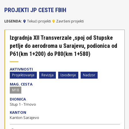
PROJEKTI JP CESTE FBIH
LEGENDA:
Tekući projekti
Završeni projekti
Izgradnja XII Transverzale ,spoj od Stupske
petlje do aerodroma u Sarajevu, podionica od
P61(km 1+200) do P80(km 1+580)
AKTIVNOSTI
Projektovanje
Revizija
Izvođenje
Nadzor
MAG. CESTA
M18
DIONICA
Stup 1 - Trnovo
KANTON
Kanton Sarajevo