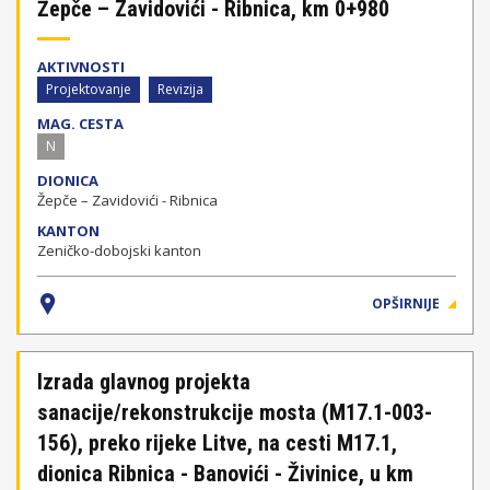
Žepče – Zavidovići - Ribnica, km 0+980
AKTIVNOSTI
Projektovanje
Revizija
MAG. CESTA
N
DIONICA
Žepče – Zavidovići - Ribnica
KANTON
Zeničko-dobojski kanton
OPŠIRNIJE
Izrada glavnog projekta
sanacije/rekonstrukcije mosta (M17.1-003-
156), preko rijeke Litve, na cesti M17.1,
dionica Ribnica - Banovići - Živinice, u km