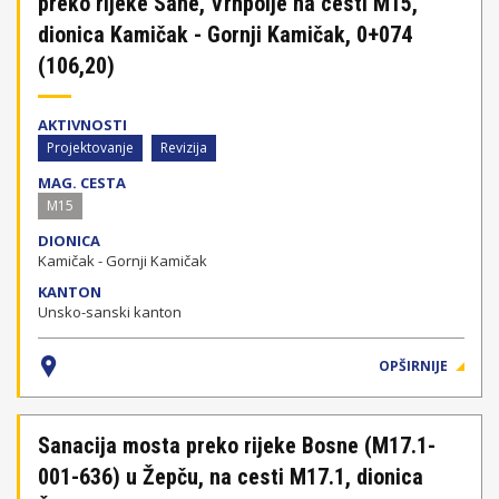
preko rijeke Sane, Vrhpolje na cesti M15,
dionica Kamičak - Gornji Kamičak, 0+074
(106,20)
AKTIVNOSTI
Projektovanje
Revizija
MAG. CESTA
M15
DIONICA
Kamičak - Gornji Kamičak
KANTON
Unsko-sanski kanton
OPŠIRNIJE
Sanacija mosta preko rijeke Bosne (M17.1-
001-636) u Žepču, na cesti M17.1, dionica