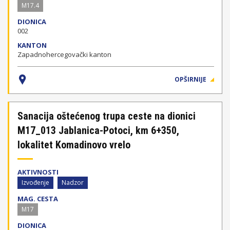
M17.4
DIONICA
002
KANTON
Zapadnohercegovački kanton
OPŠIRNIJE
Sanacija oštećenog trupa ceste na dionici
M17_013 Jablanica-Potoci, km 6+350,
lokalitet Komadinovo vrelo
AKTIVNOSTI
Izvođenje
Nadzor
MAG. CESTA
M17
DIONICA