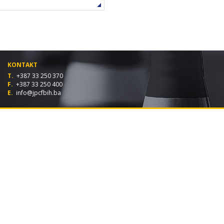
KONTAKT
T.
+387 33 250 370
F.
+387 33 250 400
E.
info@jpcfbih.ba