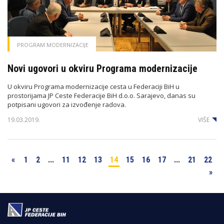
PROGRAM MODERNIZACIJE
Novi ugovori u okviru Programa modernizacije
U okviru Programa modernizacije cesta u Federaciji BiH u
prostorijama JP Ceste Federacije BiH d.o.o. Sarajevo, danas su
potpisani ugovori za izvođenje radova.
19.03.2019.
VIŠE
«
1
2
...
11
12
13
14
15
16
17
...
21
22
»