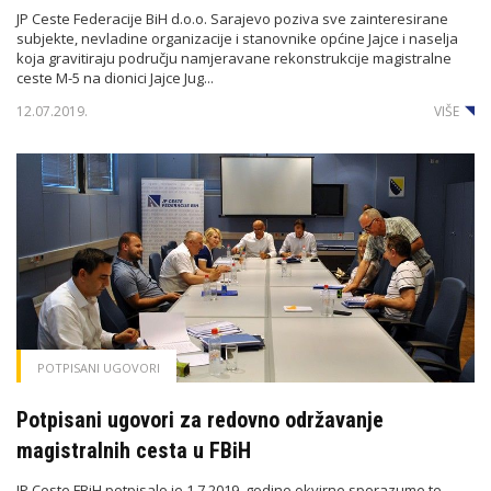
JP Ceste Federacije BiH d.o.o. Sarajevo poziva sve zainteresirane
subjekte, nevladine organizacije i stanovnike općine Jajce i naselja
koja gravitiraju području namjeravane rekonstrukcije magistralne
ceste M-5 na dionici Jajce Jug...
12.07.2019.
VIŠE
POTPISANI UGOVORI
Potpisani ugovori za redovno održavanje
magistralnih cesta u FBiH
JP Ceste FBiH potpisalo je 1.7.2019. godine okvirne sporazume te