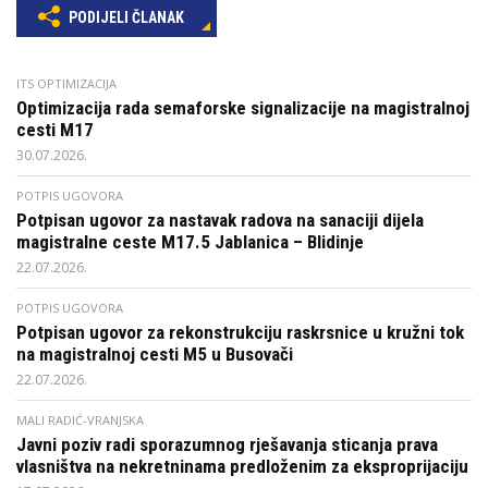
PODIJELI ČLANAK
ITS OPTIMIZACIJA
Optimizacija rada semaforske signalizacije na magistralnoj
cesti M17
30.07.2026.
POTPIS UGOVORA
Potpisan ugovor za nastavak radova na sanaciji dijela
magistralne ceste M17.5 Jablanica – Blidinje
22.07.2026.
POTPIS UGOVORA
Potpisan ugovor za rekonstrukciju raskrsnice u kružni tok
na magistralnoj cesti M5 u Busovači
22.07.2026.
MALI RADIĆ-VRANJSKA
Javni poziv radi sporazumnog rješavanja sticanja prava
vlasništva na nekretninama predloženim za eksproprijaciju