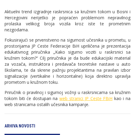
Aktuelni trend izgradnje raskrsnica sa kružnim tokom u Bosni i
Hercegovini nerijetko je popraćen problemom nepravilnog
prolaska velikog broja vozila kroz iste te prometnim
nezgodama.
Fokusirajući se prvenstveno na sigurnost učesnika u prometu, u
prostorijama JP Ceste Federacije BiH upriličena je prezentacija
edukativnog priručnika „Kako sigurno voziti u raskrsnici sa
kružnim tokom?“ Cilj priručnika je da bude edukacijski material
za vozača, instruktora i predavača teoretske nastave u auto
školama, te da skrene pažnju projektantima na pravilan izbor
signalizacije (vertikalne i horizontalne) koja direktno upravlja
prometom u kružnom toku.
Priručnik o pravilnoj i sigurnoj vožnji u raskrsnicama sa kružnim
tokom biti će dostupan na
web stranici JP Ceste FBiH
kao i na
web stranicama ostalih učesnika kampanje.
ARHIVA NOVOSTI