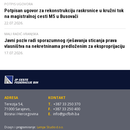
POTPIS UGOVORA
Potpisan ugovor za rekonstrukciju raskrsnice u kružni tok
na magistralnoj cesti M5 u Busovači
22.07.2026.
MALI RADIĆ-VRANJSKA
Javni poziv radi sporazumnog rješavanja sticanja prava
vlasništva na nekretninama predloženim za eksproprijaciju
17.07.2026.
ADRESA
KONTAKT
Terezija 54,
T.
+387 33 250 370
71000 Sarajevo,
F.
+387 33 250 400
Bosna i Hercegovina
E.
info@jpcfbih.ba
Dizajn i programiranje:
Lampa Studio d.o.o.