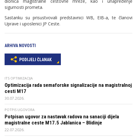
dionica magistralne cestovne mreže, kao i unapređenje
sigurnosti prometa.
Sastanku su prisustvovali predstavnici WB, EIB-a, te članovi
Uprave i uposlenici JP Ceste.
ARHIVA NOVOSTI
PODIJELI ČLANAK
ITS OPTIMIZACIJA
Optimizacija rada semaforske signalizacije na magistralnoj
cesti M17
30.07.2026.
POTPIS UGOVORA
Potpisan ugovor za nastavak radova na sanaciji dijela
magistralne ceste M17.5 Jablanica – Blidinje
22.07.2026.