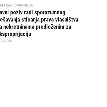
ALI RADIĆ-VRANJSKA
avni poziv radi sporazumnog
ješavanja sticanja prava vlasništva
a nekretninama predloženim za
ksproprijaciju
.07.2026.