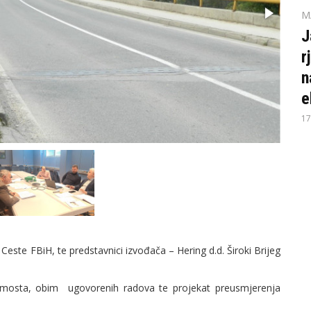
M
J
r
n
e
17
 Ceste FBiH, te predstavnici izvođača – Hering d.d. Široki Brijeg
e mosta, obim ugovorenih radova te projekat preusmjerenja