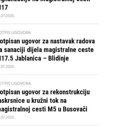
17
.07.2026.
OTPIS UGOVORA
otpisan ugovor za nastavak radova
a sanaciji dijela magistralne ceste
17.5 Jablanica – Blidinje
.07.2026.
OTPIS UGOVORA
otpisan ugovor za rekonstrukciju
askrsnice u kružni tok na
agistralnoj cesti M5 u Busovači
.07.2026.