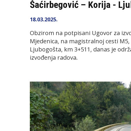
Šaćirbegović – Korija - Lj
18.03.2025.
Obzirom na potpisani Ugovor za izvo
Mjedenica, na magistralnoj cesti M5, d
Ljubogošta, km 3+511, danas je odr
izvođenja radova.