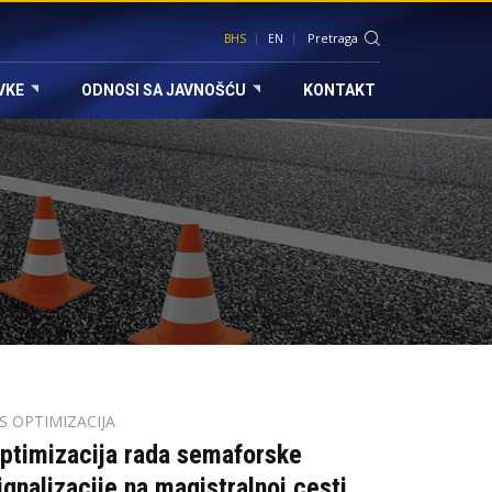
BHS
EN
VKE
ODNOSI SA JAVNOŠĆU
KONTAKT
TS OPTIMIZACIJA
ptimizacija rada semaforske
ignalizacije na magistralnoj cesti