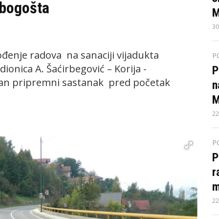
ubogošta
M
30
đenje radova na sanaciji vijadukta
P
ionica A. Šaćirbegović – Korija -
P
žan pripremni sastanak pred početak
n
M
22
P
P
r
m
22