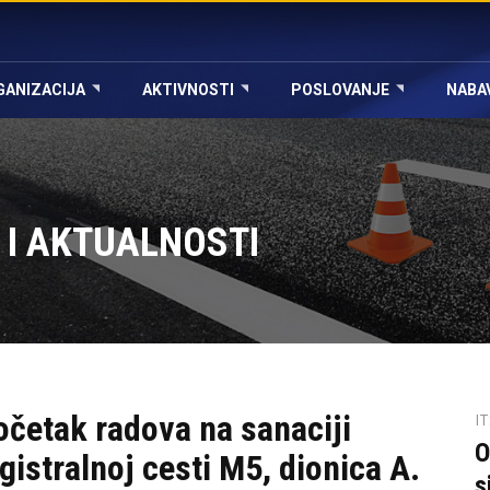
GANIZACIJA
AKTIVNOSTI
POSLOVANJE
NABA
 I AKTUALNOSTI
očetak radova na sanaciji
I
O
istralnoj cesti M5, dionica A.
s