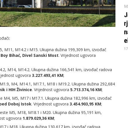
M
J
r
n
ođači:
e
17
M5, M11, M14.2 i M15. Ukupna dužina 199,309 km, izvođač
 Boy Bihać, Divel Sanski Most
. Vrijednost ugovora
M4.2, M14, M14.2. Ukupna dužina 166,541 km, izvođač radova
rijednost ugovora
3.227.493,41 KM
;
, M1.9, M4, M14.1, M17.1, M18 i M19.2. Ukupna dužina 292,684
ik i HIH Živinice
. Vrijednost ugovora
5.713.374,16 KM
;
ste M4, M5, M17 i M17.1. Ukupna dužina 182,996 km, izvođač
šped Doboj Istok
. Vrijednost ugovora
3.454.903,95 KM
;
 ceste M5, M18, M18.1 i M20. Ukupna dužina 95,191 km,
nost ugovora
1.879.029,36 KM
;
 M17 i M18. Ukupna dužina 130,617 km, izvođač radova