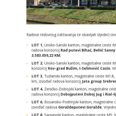
Radove redovnog održavanja će obavljati sljedeći izv
LOT 1
, Unsko-Sanski kanton, magistralne ceste 
radova konzorcij
Rad putevi Bihać, Behić Sanny
3.583.059,22 KM
;
LOT 2
, Unsko-Sanski kanton, magistralne ceste 
konzorcij
Kov-grad Bužim, I-Selimović Cazin
. V
LOT 3
, Tuzlanski kanton, magistralne ceste M1.8
km, izvođač radova konzorcij
Jata group Srebren
LOT 4
, Zeničko-Dobojski kanton, magistralne ce
radova konzorcij
Dobojputevi Doboj Jug i Rial-
LOT 6
, Bosansko-Podrinjski kanton, magistralne
izvođač radova
Goraždeputevi Goražde
. Vrijed
LOT 8
, Sarajevski kanton, magistralne ceste M5,