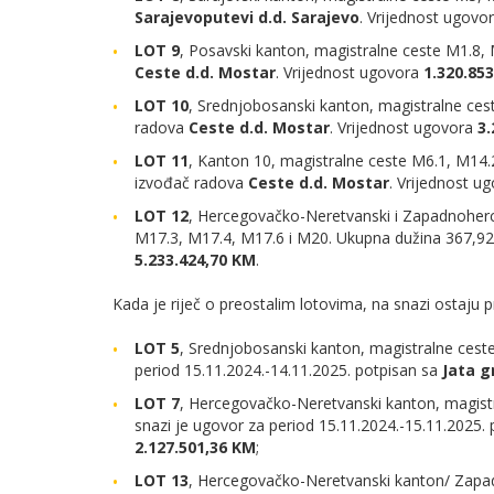
Sarajevoputevi d.d. Sarajevo
. Vrijednost ugovo
LOT 9
, Posavski kanton, magistralne ceste M1.8,
Ceste d.d. Mostar
. Vrijednost ugovora
1.320.85
LOT 10
, Srednjobosanski kanton, magistralne ce
radova
Ceste d.d. Mostar
. Vrijednost ugovora
3.
LOT 11
, Kanton 10, magistralne ceste M6.1, M14
izvođač radova
Ceste d.d. Mostar
. Vrijednost u
LOT 12
, Hercegovačko-Neretvanski i Zapadnoher
M17.3, M17.4, M17.6 i M20. Ukupna dužina 367,9
5.233.424,70 KM
.
Kada je riječ o preostalim lotovima, na snazi ostaju p
LOT 5
, Srednjobosanski kanton, magistralne cest
period 15.11.2024.-14.11.2025. potpisan sa
Jata g
LOT 7
, Hercegovačko-Neretvanski kanton, magist
snazi je ugovor za period 15.11.2024.-15.11.2025.
2.127.501,36 KM
;
LOT 13
, Hercegovačko-Neretvanski kanton/ Zapa