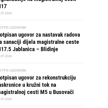
17
.07.2026.
OTPIS UGOVORA
otpisan ugovor za nastavak radova
a sanaciji dijela magistralne ceste
17.5 Jablanica – Blidinje
.07.2026.
OTPIS UGOVORA
otpisan ugovor za rekonstrukciju
askrsnice u kružni tok na
agistralnoj cesti M5 u Busovači
.07.2026.