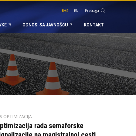
BHS
EN
VKE
ODNOSI SA JAVNOŠĆU
KONTAKT
TS OPTIMIZACIJA
ptimizacija rada semaforske
ignalizacije na magistralnoj cesti