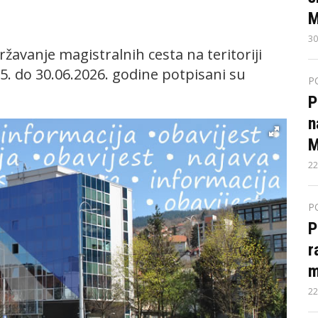
M
30
žavanje magistralnih cesta na teritoriji
5. do 30.06.2026. godine potpisani su
P
P
n
M
22
P
P
r
m
22