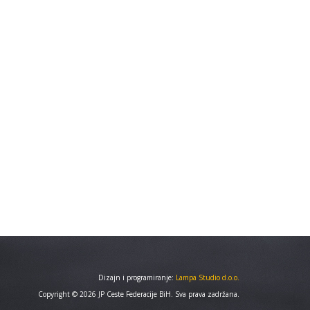
Dizajn i programiranje:
Lampa Studio d.o.o.
Copyright © 2026 JP Ceste Federacije BiH. Sva prava zadržana.