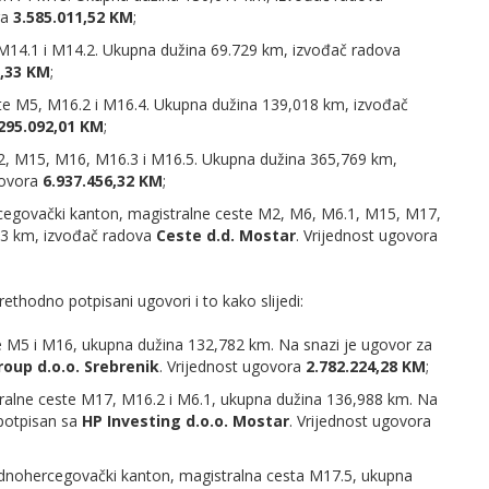
ra
3.585.011,52 KM
;
 M14.1 i M14.2. Ukupna dužina 69.729 km, izvođač radova
3,33 KM
;
ste M5, M16.2 i M16.4. Ukupna dužina 139,018 km, izvođač
295.092,01 KM
;
.2, M15, M16, M16.3 i M16.5. Ukupna dužina 365,769 km,
govora
6.937.456,32 KM
;
cegovački kanton, magistralne ceste M2, M6, M6.1, M15, M17,
23 km, izvođač radova
Ceste d.d. Mostar
. Vrijednost ugovora
rethodno potpisani ugovori i to kako slijedi:
e M5 i M16, ukupna dužina 132,782 km. Na snazi je ugovor za
roup d.o.o. Srebrenik
. Vrijednost ugovora
2.782.224,28 KM
;
ralne ceste M17, M16.2 i M6.1, ukupna dužina 136,988 km. Na
 potpisan sa
HP Investing d.o.o. Mostar
. Vrijednost ugovora
dnohercegovački kanton, magistralna cesta M17.5, ukupna