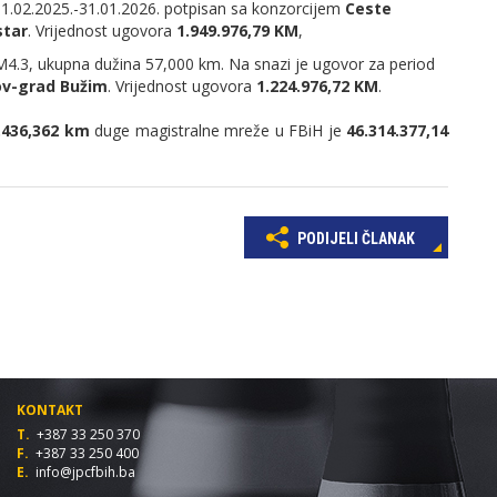
01.02.2025.-31.01.2026. potpisan sa konzorcijem
Ceste
star
. Vrijednost ugovora
1.949.976,79 KM
,
M4.3, ukupna dužina 57,000 km. Na snazi je ugovor za period
ov-grad Bužim
. Vrijednost ugovora
1.224.976,72 KM
.
.436,362 km
duge magistralne mreže u FBiH je
46.314.377,14
PODIJELI ČLANAK
KONTAKT
T.
+387 33 250 370
F.
+387 33 250 400
E.
info@jpcfbih.ba