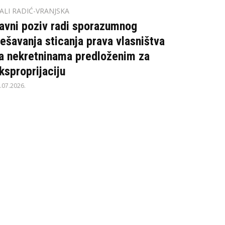
ALI RADIĆ-VRANJSKA
avni poziv radi sporazumnog
ješavanja sticanja prava vlasništva
a nekretninama predloženim za
ksproprijaciju
.07.2026.