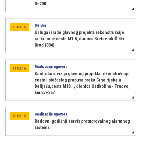
0+200
Odluke
15.03.16.
Usluga izrade glavnog projekta rekonstrukcije
raskrsnice ceste M1.8, dionica Srebrenik-Šićki
Brod (004)
Realizacije ugovora
11.03.16.
Kontrola/revizija glavnog projekta rekonstrukcije
ceste i pločastog propusa preko Crne rijeke u
Delijašu,cesta M18.1, dionica Ustikolina - Trnovo,
km 37+257
Realizacije ugovora
10.03.16.
Redovni godišnji servis protuprovalnog alarmnog
sistema