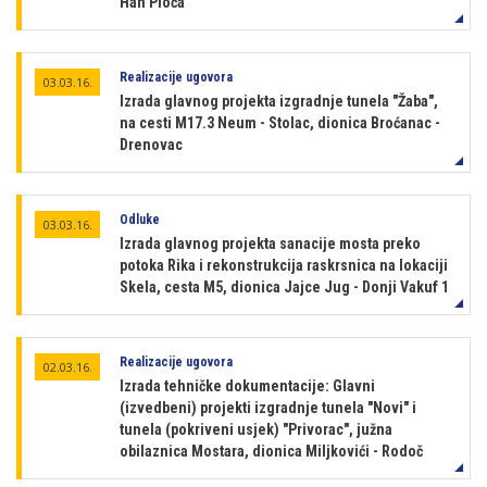
Han Ploča
Realizacije ugovora
03.03.16.
Izrada glavnog projekta izgradnje tunela "Žaba",
na cesti M17.3 Neum - Stolac, dionica Broćanac -
Drenovac
Odluke
03.03.16.
Izrada glavnog projekta sanacije mosta preko
potoka Rika i rekonstrukcija raskrsnica na lokaciji
Skela, cesta M5, dionica Jajce Jug - Donji Vakuf 1
Realizacije ugovora
02.03.16.
Izrada tehničke dokumentacije: Glavni
(izvedbeni) projekti izgradnje tunela "Novi" i
tunela (pokriveni usjek) "Privorac", južna
obilaznica Mostara, dionica Miljkovići - Rodoč