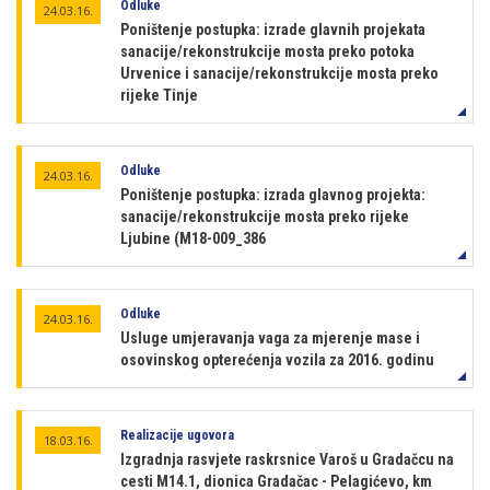
Odluke
24.03.16.
Poništenje postupka: izrade glavnih projekata
sanacije/rekonstrukcije mosta preko potoka
Urvenice i sanacije/rekonstrukcije mosta preko
rijeke Tinje
Odluke
24.03.16.
Poništenje postupka: izrada glavnog projekta:
sanacije/rekonstrukcije mosta preko rijeke
Ljubine (M18-009_386
Odluke
24.03.16.
Usluge umjeravanja vaga za mjerenje mase i
osovinskog opterećenja vozila za 2016. godinu
Realizacije ugovora
18.03.16.
Izgradnja rasvjete raskrsnice Varoš u Gradačcu na
cesti M14.1, dionica Gradačac - Pelagićevo, km