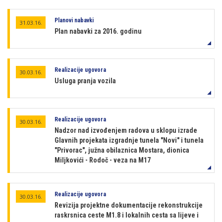
Planovi nabavki
31.03.16.
Plan nabavki za 2016. godinu
Realizacije ugovora
30.03.16.
Usluga pranja vozila
Realizacije ugovora
30.03.16.
Nadzor nad izvođenjem radova u sklopu izrade
Glavnih projekata izgradnje tunela "Novi" i tunela
"Privorac", južna obilaznica Mostara, dionica
Miljkovići - Rodoč - veza na M17
Realizacije ugovora
30.03.16.
Revizija projektne dokumentacije rekonstrukcije
raskrsnica ceste M1.8 i lokalnih cesta sa lijeve i