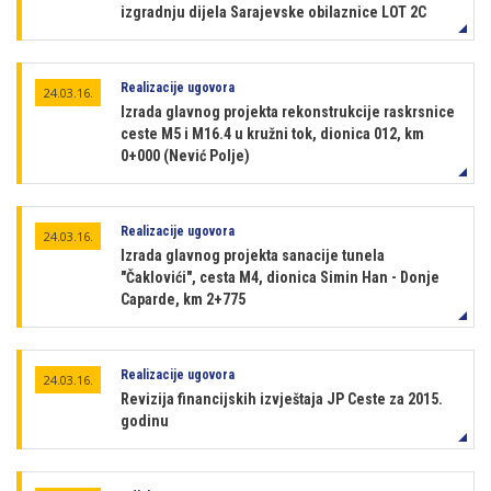
izgradnju dijela Sarajevske obilaznice LOT 2C
Realizacije ugovora
24.03.16.
Izrada glavnog projekta rekonstrukcije raskrsnice
ceste M5 i M16.4 u kružni tok, dionica 012, km
0+000 (Nević Polje)
Realizacije ugovora
24.03.16.
Izrada glavnog projekta sanacije tunela
"Čaklovići", cesta M4, dionica Simin Han - Donje
Caparde, km 2+775
Realizacije ugovora
24.03.16.
Revizija financijskih izvještaja JP Ceste za 2015.
godinu