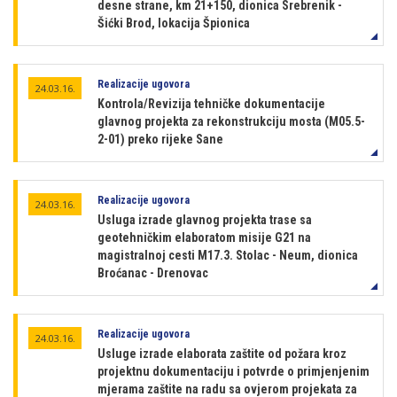
desne strane, km 21+150, dionica Srebrenik -
Šićki Brod, lokacija Špionica
Realizacije ugovora
24.03.16.
Kontrola/Revizija tehničke dokumentacije
glavnog projekta za rekonstrukciju mosta (M05.5-
2-01) preko rijeke Sane
Realizacije ugovora
24.03.16.
Usluga izrade glavnog projekta trase sa
geotehničkim elaboratom misije G21 na
magistralnoj cesti M17.3. Stolac - Neum, dionica
Broćanac - Drenovac
Realizacije ugovora
24.03.16.
Usluge izrade elaborata zaštite od požara kroz
projektnu dokumentaciju i potvrde o primjenjenim
mjerama zaštite na radu sa ovjerom projekata za