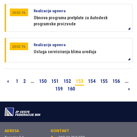
Realizacije ugovora
26.02.16.
Obnova programa pretplate za Autodesk
programske proizvode
Realizacije ugovora
26.02.16.
Usluga servisiranja klima uređaja
«
1
2
...
150
151
152
153
154
155
156
...
159
160
»
ADRESA
KONTAKT