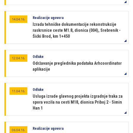
Realizacije ugovora
14.04.16.
Izrada tehničke dokumentacije rekonstrukcije
raskrsnice ceste M1.8, dionica (004), Srebrenik -
Šićki Brod, km 1+450
Odluke
12.04.16.
Održavanje preglednika podataka Arhcoordinator
aplikacije
Odluke
11.04.16.
Usluga izrade glavnog projekta izgradnje traka za
spora vozila na cesti M18, dionica Priboj 2 - Simin
Han 1
Realizacije ugovora
06.04.16.