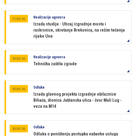
Realizacije ugovora
11.05.16.
Izrada studije - Uticaj izgradnje mosta i
raskrsnice, skretanje Brekovica, na režim tečenja
rijeke Une
Realizacije ugovora
10.05.16.
Tehnička zaštita zgrade
Odluke
10.05.16.
Izrada glavnog projekta izgradnje obilaznice
Bihaća, dionica Jablanska ulica - čvor Mali Lug -
veza na M14
Odluke
10.05.16.
Odluka o poništenju postupka nabavke usluga