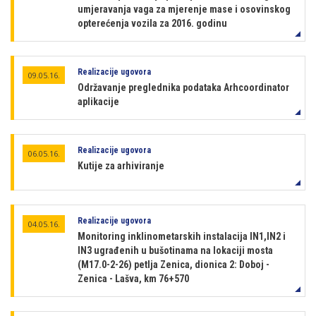
umjeravanja vaga za mjerenje mase i osovinskog
opterećenja vozila za 2016. godinu
Realizacije ugovora
09.05.16.
Održavanje preglednika podataka Arhcoordinator
aplikacije
Realizacije ugovora
06.05.16.
Kutije za arhiviranje
Realizacije ugovora
04.05.16.
Monitoring inklinometarskih instalacija IN1,IN2 i
IN3 ugrađenih u bušotinama na lokaciji mosta
(M17.0-2-26) petlja Zenica, dionica 2: Doboj -
Zenica - Lašva, km 76+570