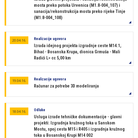
mosta preko potoka Urvenica (M1.8-004_107) i
sanacija/rekonstrukcija mosta preko rijeke Tinje
(M1.8-004_108)
Realizacije ugovora
20.04.16.
Izrada idejnog projekta izgradnje ceste M14.1,
Bihać - Bosanska Krupa, dionica Grmuša - Mali
Radići L= cc 5,00 km
Realizacije ugovora
19.04.16.
Računar za potrebe 3D modeliranja
Odluke
18.04.16.
Usluga izrade tehničke dokumentacije - glavni
projekti: Izgradnja kružnog toka u Sanskom
Mostu, spoj cesta M15 i R405 i izgradnja kružnog
toka u Bosanskoj Krupi M14 002