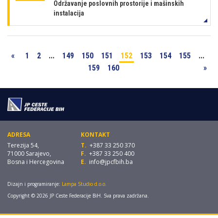
Održavanje poslovnih prostorije i mašinskih
instalacija
«
1
2
...
149
150
151
152
153
154
155
...
159
160
»
ADRESA
KONTAKT
Terezija 54,
T.
+387 33 250 370
71000 Sarajevo,
F.
+387 33 250 400
Bosna i Hercegovina
E.
info@jpcfbih.ba
Dizajn i programiranje:
Lampa Studio d.o.o.
Copyright © 2026 JP Ceste Federacije BiH. Sva prava zadržana.