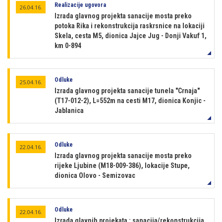
Realizacije ugovora
26.04.16.
Izrada glavnog projekta sanacije mosta preko
potoka Rika i rekonstrukcija raskrsnice na lokaciji
Skela, cesta M5, dionica Jajce Jug - Donji Vakuf 1,
km 0-894
Odluke
25.04.16.
Izrada glavnog projekta sanacije tunela "Crnaja"
(T17-012-2), L=552m na cesti M17, dionica Konjic -
Jablanica
Odluke
22.04.16.
Izrada glavnog projekta sanacije mosta preko
rijeke Ljubine (M18-009-386), lokacije Stupe,
dionica Olovo - Semizovac
Odluke
22.04.16.
Izrada glavnih projekata : sanacija/rekonstrukcija