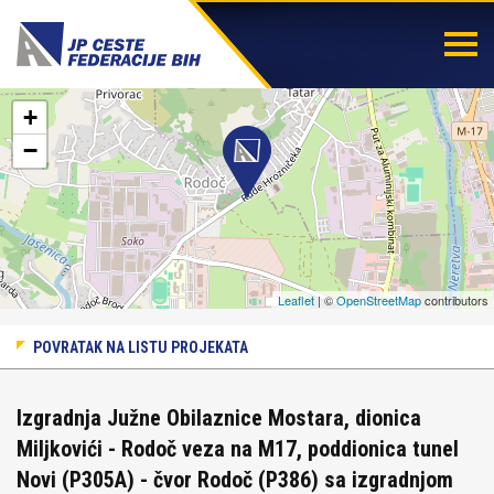
Togg
navi
+
−
Leaflet
| ©
OpenStreetMap
contributors
POVRATAK NA LISTU PROJEKATA
Izgradnja Južne Obilaznice Mostara, dionica
Miljkovići - Rodoč veza na M17, poddionica tunel
Novi (P305A) - čvor Rodoč (P386) sa izgradnjom