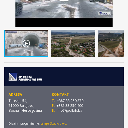
ADRESA
KONTAKT
Terezija 54,
T.
+387 33 250 370
71000 Sarajevo,
F.
+387 33 250 400
Bosna i Hercegovina
E.
info@jpcfbih.ba
Dizajn i programiranje:
Lampa Studio d.o.o.