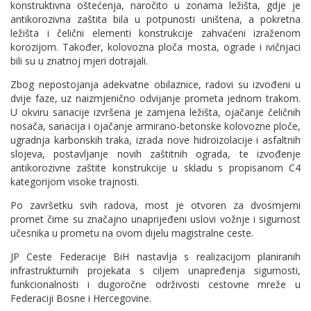
konstruktivna oštećenja, naročito u zonama ležišta, gdje je
antikorozivna zaštita bila u potpunosti uništena, a pokretna
ležišta i čelični elementi konstrukcije zahvaćeni izraženom
korozijom. Također, kolovozna ploča mosta, ograde i ivičnjaci
bili su u znatnoj mjeri dotrajali.
Zbog nepostojanja adekvatne obilaznice, radovi su izvođeni u
dvije faze, uz naizmjenično odvijanje prometa jednom trakom.
U okviru sanacije izvršena je zamjena ležišta, ojačanje čeličnih
nosača, sanacija i ojačanje armirano-betonske kolovozne ploče,
ugradnja karbonskih traka, izrada nove hidroizolacije i asfaltnih
slojeva, postavljanje novih zaštitnih ograda, te izvođenje
antikorozivne zaštite konstrukcije u skladu s propisanom C4
kategorijom visoke trajnosti.
Po završetku svih radova, most je otvoren za dvosmjerni
promet čime su značajno unaprijeđeni uslovi vožnje i sigurnost
učesnika u prometu na ovom dijelu magistralne ceste.
JP Ceste Federacije BiH nastavlja s realizacijom planiranih
infrastrukturnih projekata s ciljem unapređenja sigurnosti,
funkcionalnosti i dugoročne održivosti cestovne mreže u
Federaciji Bosne i Hercegovine.