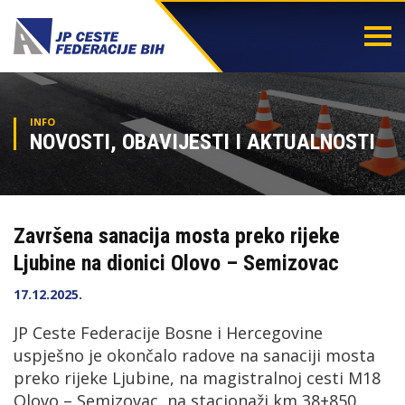
Togg
navi
INFO
NOVOSTI, OBAVIJESTI I AKTUALNOSTI
Završena sanacija mosta preko rijeke
Ljubine na dionici Olovo – Semizovac
17.12.2025.
JP Ceste Federacije Bosne i Hercegovine
uspješno je okončalo radove na sanaciji mosta
preko rijeke Ljubine, na magistralnoj cesti M18
Olovo – Semizovac, na stacionaži km 38+850.