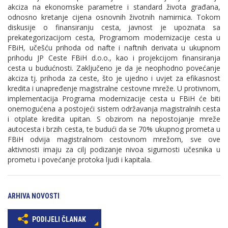
akciza na ekonomske parametre i standard života građana,
odnosno kretanje cijena osnovnih životnih namirnica. Tokom
diskusije o finansiranju cesta, javnost je upoznata sa
prekategorizacijom cesta, Programom modernizacije cesta u
FBiH, učešću prihoda od nafte i naftnih derivata u ukupnom
prihodu JP Ceste FBiH d.o.o., kao i projekcijom finansiranja
cesta u budućnosti. Zaključeno je da je neophodno povećanje
akciza tj. prihoda za ceste, što je ujedno i uvjet za efikasnost
kredita i unapređenje magistralne cestovne mreže. U protivnom,
implementacija Programa modernizacije cesta u FBiH će biti
onemogućena a postojeći sistem održavanja magistralnih cesta
i otplate kredita upitan. S obzirom na nepostojanje mreže
autocesta i brzih cesta, te budući da se 70% ukupnog prometa u
FBiH odvija magistralnom cestovnom mrežom, sve ove
aktivnosti imaju za cilj podizanje nivoa sigurnosti učesnika u
prometu i povećanje protoka ljudi i kapitala.
ARHIVA NOVOSTI
PODIJELI ČLANAK