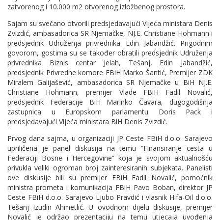
zatvorenog i 10.000 m2 otvorenog izložbenog prostora.
Sajam su svečano otvorili predsjedavajući Vijeća ministara Denis
Zvizdić, ambasadorica SR Njemačke, NJ.E. Christiane Hohmann i
predsjednik Udruženja privrednika Edin Jabandžić. Prigodnim
govorom, gostima su se također obratili predsjednik Udruženja
privrednika Biznis centar Jelah, Tešanj, Edin Jabandžić,
predsjednik Privredne komore FBiH Marko Šantić, Premijer ZDK
Miralem Galijašević, ambasadorica SR Njemačke u BiH NJ.E.
Christiane Hohmann, premijer Vlade FBiH Fadil Novalić,
predsjednik Federacije BiH Marinko Čavara, dugogodišnja
zastupnica u Europskom parlamentu Doris Pack i
predsjedavajući Vijeća ministara BiH Denis Zvizdić.
Prvog dana sajma, u organizaciji JP Ceste FBiH d.o.o. Sarajevo
upriličena je panel diskusija na temu “Finansiranje cesta u
Federaciji Bosne i Hercegovine” koja je svojom aktualnošću
privukla veliki ogroman broj zainteresiranih subjekata. Panelisti
ove diskusije bili su premijer FBiH Fadil Novalić, pomoćnik
ministra prometa i komunikacija FBiH Pavo Boban, direktor JP
Ceste FBiH d.o.o. Sarajevo Ljubo Pravdić i vlasnik Hifa-Oil d.o.o.
Tešanj Izudin Ahmetlić. U ovodnom dijelu diskusije, premijer
Novalić je održao prezentaciju na temu utjecaja uvođenja