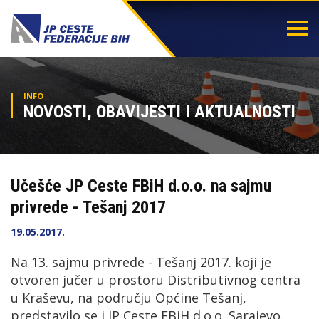
Togg
navi
INFO
NOVOSTI, OBAVIJESTI I AKTUALNOSTI
Učešće JP Ceste FBiH d.o.o. na sajmu
privrede - Tešanj 2017
19.05.2017.
Na 13. sajmu privrede - Tešanj 2017. koji je
otvoren jučer u prostoru Distributivnog centra
u Kraševu, na području Općine Tešanj,
predstavilo se i JP Ceste FBiH d.o.o. Sarajevo.