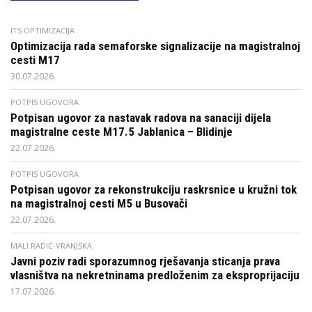
ITS OPTIMIZACIJA
Optimizacija rada semaforske signalizacije na magistralnoj
cesti M17
30.07.2026.
POTPIS UGOVORA
Potpisan ugovor za nastavak radova na sanaciji dijela
magistralne ceste M17.5 Jablanica – Blidinje
22.07.2026.
POTPIS UGOVORA
Potpisan ugovor za rekonstrukciju raskrsnice u kružni tok
na magistralnoj cesti M5 u Busovači
22.07.2026.
MALI RADIĆ-VRANJSKA
Javni poziv radi sporazumnog rješavanja sticanja prava
vlasništva na nekretninama predloženim za eksproprijaciju
17.07.2026.