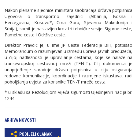
Nakon plenarne sjednice ministara saobraćaja država potpisnica
Ugovora o transportnoj zajednici (Albanija, Bosna i
Hercegovina, Kosovo*, Crna Gora, Sjeverna Makedonija i
Srbija), samit je nastavljen kroz tri tehničke sesije: Sigurne ceste,
Pametne ceste i Održive ceste.
Direktor Pravdić je, u ime JP Ceste Federacije BiH, potpisao
Memorandum o razumijevanju između uprava javnih preduzeća,
u čijoj nadležnosti je upravljanje cestama, koje se nalaze na
transevropskoj cestovnoj mreži (TEN-T). Cilj dokumenta je
unaprjeđenje saradnje država potpisnica u cilju osiguranja
redovne komunikacije, koordinacije i razmjene iskustava, radi
poboljšanja uvjeta za korisnike TEN-T mreže cesta.
* u skladu sa Rezolucijom Vijeća sigurnosti Ujedinjenih nacija br.
1244
ARHIVA NOVOSTI
PODIJELI ČLANAK