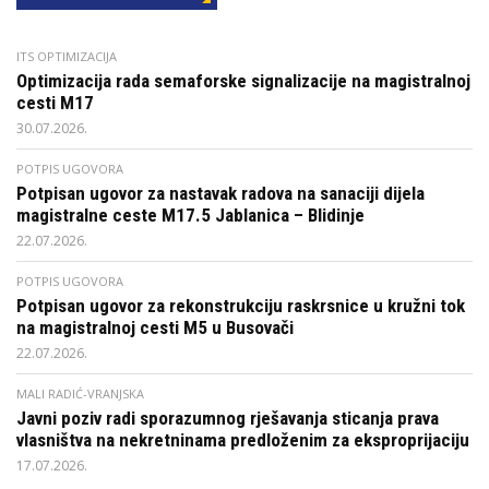
ITS OPTIMIZACIJA
Optimizacija rada semaforske signalizacije na magistralnoj
cesti M17
30.07.2026.
POTPIS UGOVORA
Potpisan ugovor za nastavak radova na sanaciji dijela
magistralne ceste M17.5 Jablanica – Blidinje
22.07.2026.
POTPIS UGOVORA
Potpisan ugovor za rekonstrukciju raskrsnice u kružni tok
na magistralnoj cesti M5 u Busovači
22.07.2026.
MALI RADIĆ-VRANJSKA
Javni poziv radi sporazumnog rješavanja sticanja prava
vlasništva na nekretninama predloženim za eksproprijaciju
17.07.2026.