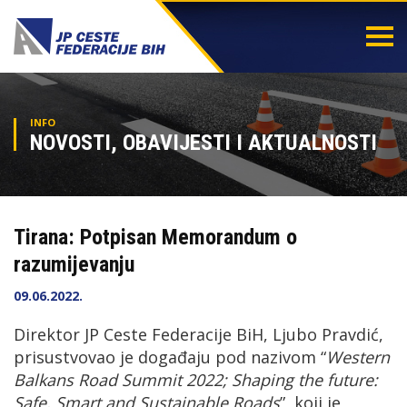
Togg
navi
INFO
NOVOSTI, OBAVIJESTI I AKTUALNOSTI
Tirana: Potpisan Memorandum o
razumijevanju
09.06.2022.
Direktor JP Ceste Federacije BiH, Ljubo Pravdić,
prisustvovao je događaju pod nazivom “
Western
Balkans Road Summit 2022; Shaping the future:
Safe, Smart and Sustainable Roads
”, koji je