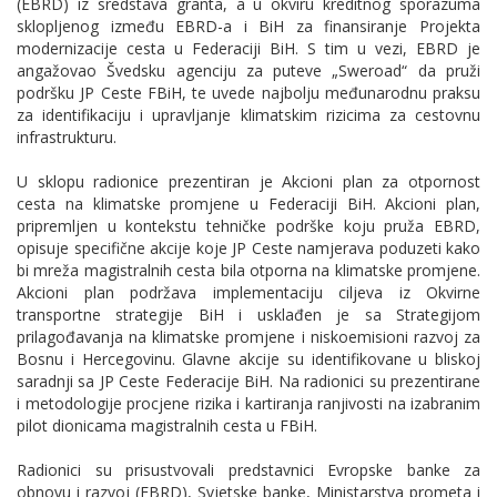
(EBRD) iz sredstava granta, a u okviru kreditnog sporazuma
sklopljenog između EBRD-a i BiH za finansiranje Projekta
modernizacije cesta u Federaciji BiH. S tim u vezi, EBRD je
angažovao Švedsku agenciju za puteve „Sweroad“ da pruži
podršku JP Ceste FBiH, te uvede najbolju međunarodnu praksu
za identifikaciju i upravljanje klimatskim rizicima za cestovnu
infrastrukturu.
U sklopu radionice prezentiran je Akcioni plan za otpornost
cesta na klimatske promjene u Federaciji BiH. Akcioni plan,
pripremljen u kontekstu tehničke podrške koju pruža EBRD,
opisuje specifične akcije koje JP Ceste namjerava poduzeti kako
bi mreža magistralnih cesta bila otporna na klimatske promjene.
Akcioni plan podržava implementaciju ciljeva iz Okvirne
transportne strategije BiH i usklađen je sa Strategijom
prilagođavanja na klimatske promjene i niskoemisioni razvoj za
Bosnu i Hercegovinu. Glavne akcije su identifikovane u bliskoj
saradnji sa JP Ceste Federacije BiH. Na radionici su prezentirane
i metodologije procjene rizika i kartiranja ranjivosti na izabranim
pilot dionicama magistralnih cesta u FBiH.
Radionici su prisustvovali predstavnici Evropske banke za
obnovu i razvoj (EBRD), Svjetske banke, Ministarstva prometa i