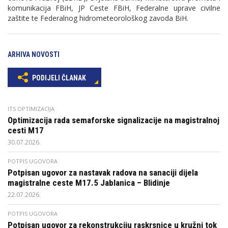
komunikacija FBiH, JP Ceste FBiH, Federalne uprave civilne
zaštite te Federalnog hidrometeorološkog zavoda BiH.
ARHIVA NOVOSTI
PODIJELI ČLANAK
ITS OPTIMIZACIJA
Optimizacija rada semaforske signalizacije na magistralnoj
cesti M17
30.07.2026.
POTPIS UGOVORA
Potpisan ugovor za nastavak radova na sanaciji dijela
magistralne ceste M17.5 Jablanica – Blidinje
22.07.2026.
POTPIS UGOVORA
Potpisan ugovor za rekonstrukciju raskrsnice u kružni tok