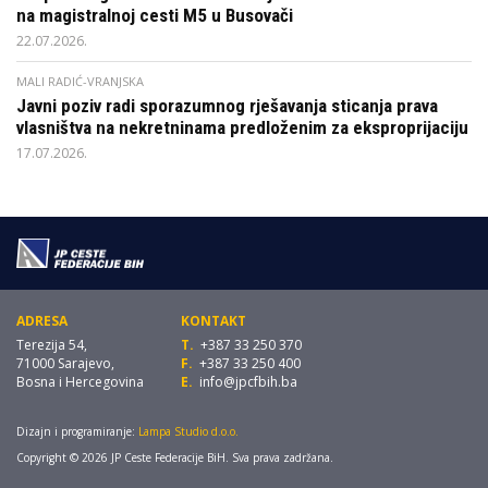
na magistralnoj cesti M5 u Busovači
22.07.2026.
MALI RADIĆ-VRANJSKA
Javni poziv radi sporazumnog rješavanja sticanja prava
vlasništva na nekretninama predloženim za eksproprijaciju
17.07.2026.
ADRESA
KONTAKT
Terezija 54,
T.
+387 33 250 370
71000 Sarajevo,
F.
+387 33 250 400
Bosna i Hercegovina
E.
info@jpcfbih.ba
Dizajn i programiranje:
Lampa Studio d.o.o.
Copyright © 2026 JP Ceste Federacije BiH. Sva prava zadržana.