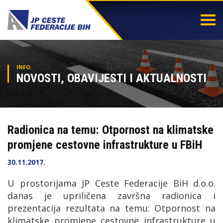
Togg
navi
INFO
NOVOSTI, OBAVIJESTI I AKTUALNOSTI
Radionica na temu: Otpornost na klimatske
promjene cestovne infrastrukture u FBiH
30.11.2017.
U prostorijama JP Ceste Federacije BiH d.o.o.
danas je upriličena završna radionica i
prezentacija rezultata na temu: Otpornost na
klimatske promjene cestovne infrastrukture u