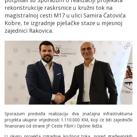
potpisali su Sporazum o realizaciji projekata
rekonstrukcije raskrsnice u kružni tok na
magistralnoj cesti M17 u ulici Samira Ćatovića
Kobre, te izgradnje pješačke staze u mjesnoj
zajednici Rakovica.
Sporazum predviđa realizaciju dva značajna infrastrukturna
projekta ukupne vrijednosti 1.110.000 KM, koji će biti zajednički
finansirani od strane JP Ceste FBiH i Općine Ilidža.
U okviru projekta izgradnje kružnog toka, pored građevinskih