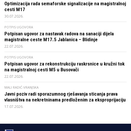
Optimizacija rada semaforske signalizacije na magistralnoj
cesti M17
30.07.2026.
POTPIS UGOVORA
Potpisan ugovor za nastavak radova na sanaciji dijela
magistralne ceste M17.5 Jablanica – Blidinje
22.07.2026.
POTPIS UGOVORA
Potpisan ugovor za rekonstrukciju raskrsnice u kružni tok
na magistralnoj cesti M5 u Busovači
22.07.2026.
MALI RADIĆ-VRANJSKA
Javni poziv radi sporazumnog rješavanja sticanja prava
vlasništva na nekretninama predloženim za eksproprijaciju
17.07.2026.