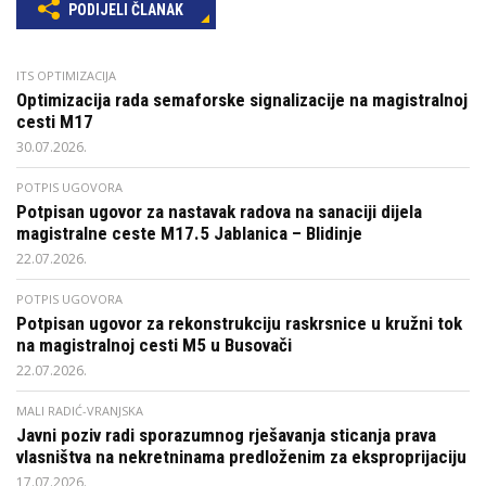
PODIJELI ČLANAK
ITS OPTIMIZACIJA
Optimizacija rada semaforske signalizacije na magistralnoj
cesti M17
30.07.2026.
POTPIS UGOVORA
Potpisan ugovor za nastavak radova na sanaciji dijela
magistralne ceste M17.5 Jablanica – Blidinje
22.07.2026.
POTPIS UGOVORA
Potpisan ugovor za rekonstrukciju raskrsnice u kružni tok
na magistralnoj cesti M5 u Busovači
22.07.2026.
MALI RADIĆ-VRANJSKA
Javni poziv radi sporazumnog rješavanja sticanja prava
vlasništva na nekretninama predloženim za eksproprijaciju
17.07.2026.