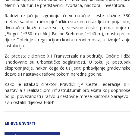
Nermin Muzur, te predstavnici izvođača, nadzora i investitora.
Radovi uključuju izgradnju četverotračne ceste dužine 380
metara sa obostranim pješačkim stazama i razdjelnim pojasom,
dvotračnu kružnu raskrsnicu, servisne ceste prema objektu
„Bingo“ (l=380 m) i Aleji Bosne Srebrene (l=140 m), mosta preko
rijeke Dobrinje s regulacijom korita u zoni mosta, te izmještanje
instalacija.
Za preostale dionice XII Transverzale na području Općine Ilidža
ishodovane su urbanističke saglasnosti. U toku je postupak
eksproprijacije, nakon čega će uslijediti pribavljanje građevinske
dozvole i nastavak radova tokom naredne godine.
Kako je istakao direktor Pravdić: “JP Ceste Federacije BiH
nastavlja s realizacijom infrastrukturnih projekata koji doprinose
boljoj povezanosti i razvoju cestovne mreže Kantona Sarajevo i
svih ostalih dijelova FBiH”.
ARHIVA NOVOSTI