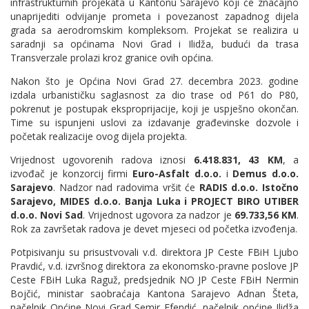
infrastrukturnih projekata u Kantonu Sarajevo koji će značajno
unaprijediti odvijanje prometa i povezanost zapadnog dijela
grada sa aerodromskim kompleksom. Projekat se realizira u
saradnji sa općinama Novi Grad i Ilidža, budući da trasa
Transverzale prolazi kroz granice ovih općina.
Nakon što je Općina Novi Grad 27. decembra 2023. godine
izdala urbanističku saglasnost za dio trase od P61 do P80,
pokrenut je postupak eksproprijacije, koji je uspješno okončan.
Time su ispunjeni uslovi za izdavanje građevinske dozvole i
početak realizacije ovog dijela projekta.
Vrijednost ugovorenih radova iznosi
6.418.831, 43 KM
, a
izvođač je konzorcij firmi
Euro-Asfalt d.o.o.
i
Demus d.o.o.
Sarajevo
. Nadzor nad radovima vršit će
RADIS d.o.o. Istočno
Sarajevo, MIDES d.o.o. Banja Luka i PROJECT BIRO UTIBER
d.o.o. Novi Sad
. Vrijednost ugovora za nadzor je
69.733,56 KM
.
Rok za završetak radova je devet mjeseci od početka izvođenja.
Potpisivanju su prisustvovali v.d. direktora JP Ceste FBiH Ljubo
Pravdić, v.d. izvršnog direktora za ekonomsko-pravne poslove JP
Ceste FBiH Luka Raguž, predsjednik NO JP Ceste FBiH Nermin
Bojčić, ministar saobraćaja Kantona Sarajevo Adnan Šteta,
načelnik Općine Novi Grad Semir Efendić, načelnik općine Ilidža