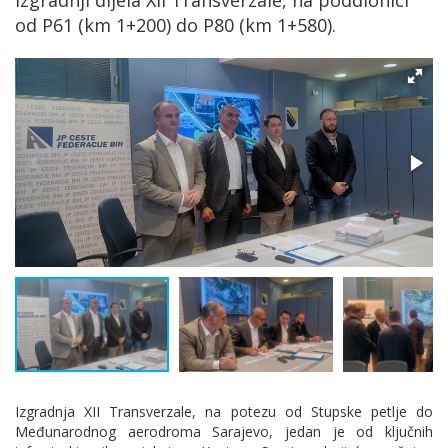
izgradnji dijela XII Transverzale, na poddionici
od P61 (km 1+200) do P80 (km 1+580).
Izgradnja XII Transverzale, na potezu od Stupske petlje do
Međunarodnog aerodroma Sarajevo, jedan je od ključnih