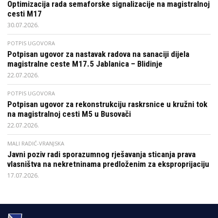
Optimizacija rada semaforske signalizacije na magistralnoj
cesti M17
30.07.2026.
POTPIS UGOVORA
Potpisan ugovor za nastavak radova na sanaciji dijela
magistralne ceste M17.5 Jablanica – Blidinje
22.07.2026.
POTPIS UGOVORA
Potpisan ugovor za rekonstrukciju raskrsnice u kružni tok
na magistralnoj cesti M5 u Busovači
22.07.2026.
MALI RADIĆ-VRANJSKA
Javni poziv radi sporazumnog rješavanja sticanja prava
vlasništva na nekretninama predloženim za eksproprijaciju
17.07.2026.