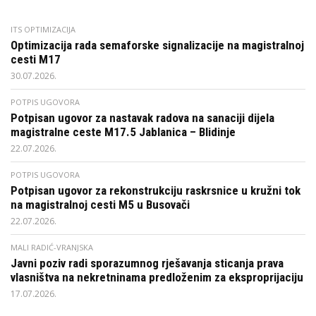
ITS OPTIMIZACIJA
Optimizacija rada semaforske signalizacije na magistralnoj
cesti M17
30.07.2026.
POTPIS UGOVORA
Potpisan ugovor za nastavak radova na sanaciji dijela
magistralne ceste M17.5 Jablanica – Blidinje
22.07.2026.
POTPIS UGOVORA
Potpisan ugovor za rekonstrukciju raskrsnice u kružni tok
na magistralnoj cesti M5 u Busovači
22.07.2026.
MALI RADIĆ-VRANJSKA
Javni poziv radi sporazumnog rješavanja sticanja prava
vlasništva na nekretninama predloženim za eksproprijaciju
17.07.2026.