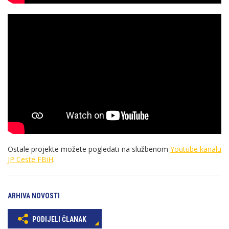
Ostale projekte možete pogledati na službenom
Youtube kanalu
JP Ceste FBiH
.
ARHIVA NOVOSTI
PODIJELI ČLANAK