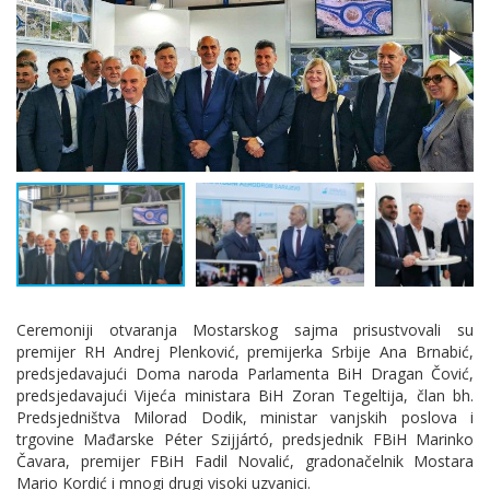
Ceremoniji otvaranja Mostarskog sajma prisustvovali su
premijer RH Andrej Plenković, premijerka Srbije Ana Brnabić,
predsjedavajući Doma naroda Parlamenta BiH Dragan Čović,
predsjedavajući Vijeća ministara BiH Zoran Tegeltija, član bh.
Predsjedništva Milorad Dodik, ministar vanjskih poslova i
trgovine Mađarske Péter Szijjártó, predsjednik FBiH Marinko
Čavara, premijer FBiH Fadil Novalić, gradonačelnik Mostara
Mario Kordić i mnogi drugi visoki uzvanici.