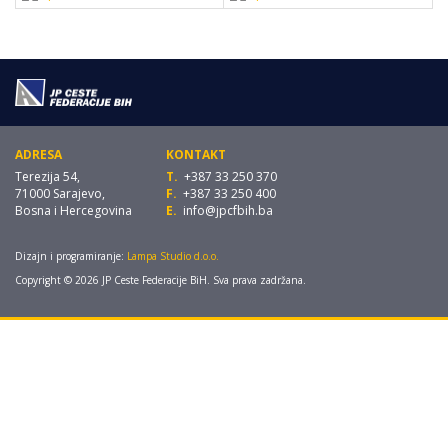
ADRESA
KONTAKT
Terezija 54,
T.
+387 33 250 370
71000 Sarajevo,
F.
+387 33 250 400
Bosna i Hercegovina
E.
info@jpcfbih.ba
Dizajn i programiranje:
Lampa Studio d.o.o.
Copyright © 2026 JP Ceste Federacije BiH. Sva prava zadržana.