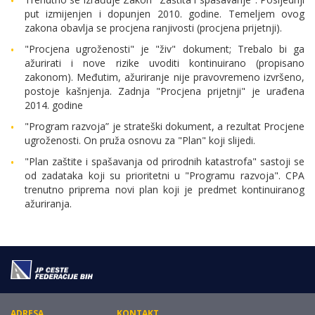
put izmijenjen i dopunjen 2010. godine. Temeljem ovog
zakona obavlja se procjena ranjivosti (procjena prijetnji).
"Procjena ugroženosti" je "živ" dokument; Trebalo bi ga
ažurirati i nove rizike uvoditi kontinuirano (propisano
zakonom). Međutim, ažuriranje nije pravovremeno izvršeno,
postoje kašnjenja. Zadnja "Procjena prijetnji" je urađena
2014. godine
"Program razvoja” je strateški dokument, a rezultat Procjene
ugroženosti. On pruža osnovu za "Plan" koji slijedi.
"Plan zaštite i spašavanja od prirodnih katastrofa" sastoji se
od zadataka koji su prioritetni u "Programu razvoja". CPA
trenutno priprema novi plan koji je predmet kontinuiranog
ažuriranja.
ADRESA
KONTAKT