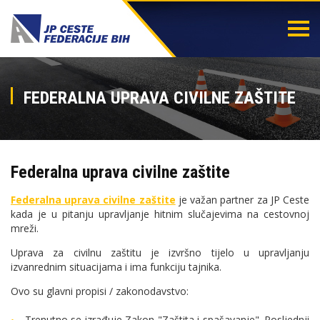
Togg
navi
FEDERALNA UPRAVA CIVILNE ZAŠTITE
Federalna uprava civilne zaštite
Federalna uprava civilne zaštite
je važan partner za JP Ceste
kada je u pitanju upravljanje hitnim slučajevima na cestovnoj
mreži.
Uprava za civilnu zaštitu je izvršno tijelo u upravljanju
izvanrednim situacijama i ima funkciju tajnika.
Ovo su glavni propisi / zakonodavstvo:
Trenutno se izrađuje Zakon "Zaštita i spašavanje". Posljednji